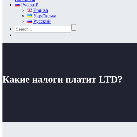
Русский
English
Українська
Русский
Какие налоги платит LTD?