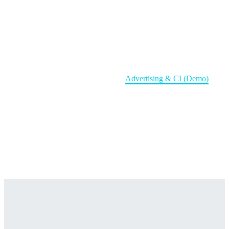
Advertising & CI (Demo)
Home
Регистрация компаний
Advertising & CI (Demo)