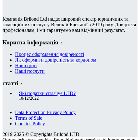
Компанія Brilond Ltd надає широкий спектр юридичних та
комерційних послуг у Великій Британії з 2019 року. Довіртеся
професіоналам, і ми гарантуємо вам відмінний результат.
Корисна інформація
Процес оформлення довіреності
Як оформити довіреність за кордоном
Наші ціни
Наші послуги
статті
Які податки сплачує LTD?
10/12/2022
Data Protection Privacy Policy
Terms of Sale
Cookies Policy
2019-2025 © Copyrights Brilond LTD
Our website uses cookies from third party services to improve your