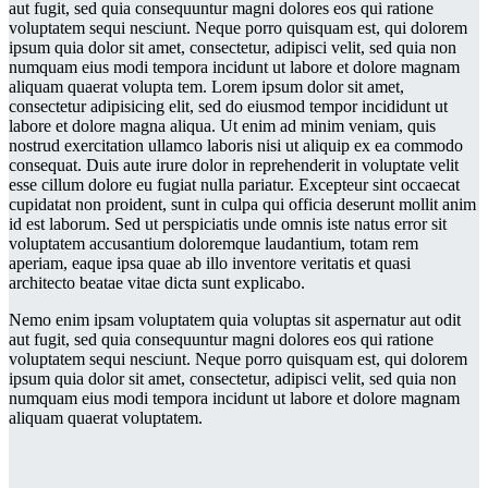
aut fugit, sed quia consequuntur magni dolores eos qui ratione
voluptatem sequi nesciunt. Neque porro quisquam est, qui dolorem
ipsum quia dolor sit amet, consectetur, adipisci velit, sed quia non
numquam eius modi tempora incidunt ut labore et dolore magnam
aliquam quaerat volupta tem. Lorem ipsum dolor sit amet,
consectetur adipisicing elit, sed do eiusmod tempor incididunt ut
labore et dolore magna aliqua. Ut enim ad minim veniam, quis
nostrud exercitation ullamco laboris nisi ut aliquip ex ea commodo
consequat. Duis aute irure dolor in reprehenderit in voluptate velit
esse cillum dolore eu fugiat nulla pariatur. Excepteur sint occaecat
cupidatat non proident, sunt in culpa qui officia deserunt mollit anim
id est laborum. Sed ut perspiciatis unde omnis iste natus error sit
voluptatem accusantium doloremque laudantium, totam rem
aperiam, eaque ipsa quae ab illo inventore veritatis et quasi
architecto beatae vitae dicta sunt explicabo.
Nemo enim ipsam voluptatem quia voluptas sit aspernatur aut odit
aut fugit, sed quia consequuntur magni dolores eos qui ratione
voluptatem sequi nesciunt. Neque porro quisquam est, qui dolorem
ipsum quia dolor sit amet, consectetur, adipisci velit, sed quia non
numquam eius modi tempora incidunt ut labore et dolore magnam
aliquam quaerat voluptatem.