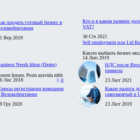
Кто и в каком размере дол
ак продать готовый бизнес в
VAT?
еликобритании
30 Січ 2021
Напомним, что VAT платят 
1 Вер 2019
ричины продажи бизнеса
Self employment или Ltd 
только те, кто зарегистрир
огут быть разные — от
качестве плательщика этог
худшения состояния здоровья
Какую выбрать бизнес-мо
о смены интересов владельца.
14 Лип 2019
открытии своего бизнеса: 
егодня разберёмся, как
(self-employment) или от
usiness Needs Ideas (Demo)
НДС после Brex
родать готовый бизнес в
компанию (Ltd Company)?
правила
еликобритании выгодно и
orem Ipsum. Proin gravida nibh
перативно.
6 Лис 2018
0
23 Лют 2021
el velit auctor aliquet. Aenean
После выхода U
ollicitudin, lorem quis bibendum
EU правила уп
люсы регистрации компании
Какие налоги д
uctor, nisi elit consequat ipsum,
изменились.
 Великобритании
самозанятый в 
ec sagittis sem nibh id elit. Duis
ed odio sit amet nibh vulputate
9 Гру 2020
23 Лют 2019
 последнее время
Подходит для те
ursus a sit amet mauris.
еликобританию все чаще
когда у вас ест
ыбирают в качестве страны
работодатель и 
ля регистрации компаний.
подработки. Ил
ем же так привлекает
специалистов, 
изнесменов британский
работают сами н
ынок?
оказывают услу