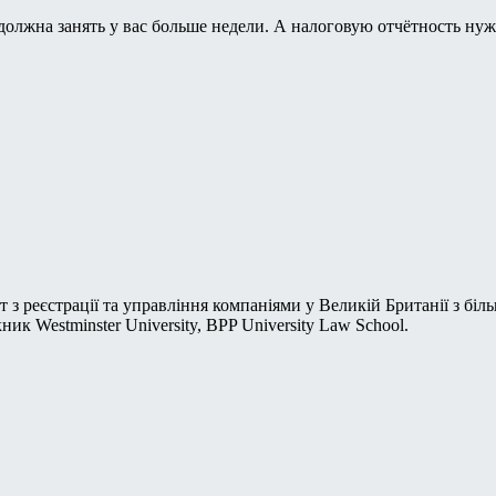
должна занять у вас больше недели. А налоговую отчётность нужн
т з реєстрації та управління компаніями у Великій Британії з бі
кник Westminster University, BPP University Law School.