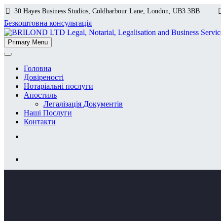
30 Hayes Business Studios, Coldharbour Lane, London, UB3 3BB
Безкоштовна консультація
Primary Menu
Головна
Довіреності
Нотаріальні послуги
Апостиль
Легалізація Документів
Наші Послуги
Контакти