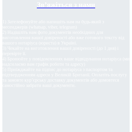
Зв’яжіться з нами
1) Зателефонуйте або напишіть нам на будь-який з
месенджерів (whatsap, viber, telegram)
2) Надішліть нам фото документів необхідних для
виготовлення вашої довіреності або вже готового тексту від
вашого нотаріуса (юриста) в Україні.
3) Чекайте на виготовлення вашої довіреності (до 1 дня) і
перевірте її.
4) Бронюйте у повідомленнях ваше відвідування нотаріуса (ми
надсилаємо вам графік роботи та адресу)
5) Приїжджайте на підпис до нотаріуса з паспортом та
підтвердженням адреси у Великій Британії. Оплатіть послугу
та замовте кур’єрську доставку документів або домовтеся
самостійно забрати ваші документи.