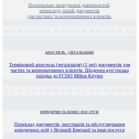
Нотаріальне засвідчення довіреностей,
перекладу, копій документів
для частних та корпоративних кліентів.
АПОСТИЛЬ
(
ЛЕГАЛІЗАЦІЯ
)
Терміновий апостиль (легалізація) (2 дні) документів для
частих та корпоративних клієнтів. Щоденна кур’єрська
поїздка до FCDO Milton Keynes
ЮРИДИЧНІ ТА БІЗНЕС ПОСЛУГИ
Переклад документів, реєстрація та обслуговування
юридичних осіб у Великій Британії та інші послуги